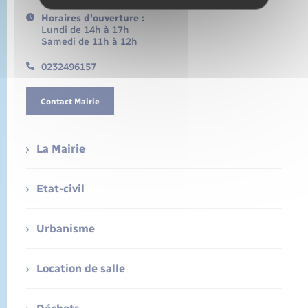
Horaires d'ouverture :
Lundi de 14h à 17h
Samedi de 11h à 12h
0232496157
Contact Mairie
La Mairie
Etat-civil
Urbanisme
Location de salle