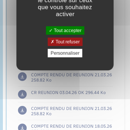
le contrôle sur ceux
que vous souhaitez
PV _CM_03_06_20241
217.74 Ko
activer
PV_CM_15_04_2024
589.45 Ko
Tout accepter
COMPTE RENDU DE REUNION 30.06.25
Tout refuser
223.29 Ko
Personnaliser
COMPTE RENDU DE REUNION 17.11.25
229.80 Ko
COMPTE RENDU DE REUNION 21.03.26
258.82 Ko
CR REUNION 03.04.26 OK
296.44 Ko
COMPTE RENDU DE REUNION 21.03.26
258.82 Ko
COMPTE RENDU DE REUNION 18.05.26