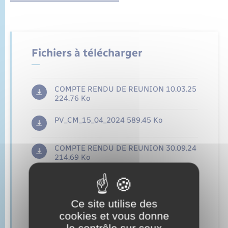
Fichiers à télécharger
COMPTE RENDU DE REUNION 10.03.25
224.76 Ko
PV_CM_15_04_2024
589.45 Ko
COMPTE RENDU DE REUNION 30.09.24
214.69 Ko
COMPTE RENDU DE REUNION 16.10.23
182.92 Ko
Ce site utilise des
COMPTE RENDU DE REUNION 10.07.23
cookies et vous donne
165.05 Ko