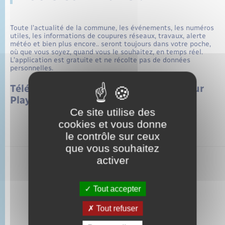
Toute l’actualité de la commune, les événements, les numéros
utiles, les informations de coupures réseaux, travaux, alerte
météo et bien plus encore.. seront toujours dans votre poche,
où que vous soyez, quand vous le souhaitez, en temps réel.
L’application est gratuite et ne récolte pas de données
personnelles.
Téléchargez l’application, disponible sur
Play Store, App Store ou AppGallery
Ce site utilise des
cookies et vous donne
le contrôle sur ceux
que vous souhaitez
activer
Tout accepter
Tout refuser