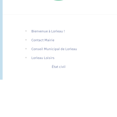
Bienvenue à Lorleau !
FR
Contact Mairie
EN
Conseil Municipal de Lorleau
Traduction du
DE
site automatisée
Lorleau Loisirs
État civil