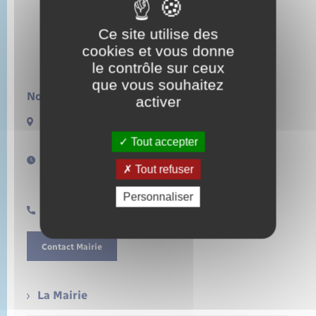
Ce site utilise des
cookies et vous donne
le contrôle sur ceux
que vous souhaitez
Nous contacter :
activer
13 rue de la Lieure
27480 LORLEAU
Tout accepter
Horaires d'ouverture :
Tout refuser
Lundi de 14h à 17h
Samedi de 11h à 12h
Personnaliser
0232496157
Contact Mairie
La Mairie