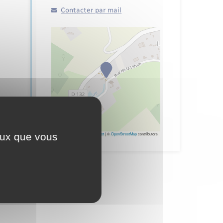
Contacter par mail
ceux que vous
Leaflet
|
©
OpenStreetMap
contributors