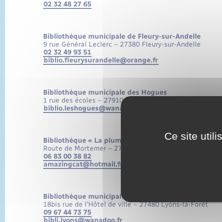
02 32 48 27 65
Bibliothèque municipale de Fleury-sur-Andelle
9 rue Général Leclerc – 27380 Fleury-sur-Andelle
02 32 49 93 51
biblio.fleurysurandelle@orange.fr
Bibliothèque municipale des Hogues
1 rue des écoles – 27910 Les Hogues
biblio.leshogues@wanadoo.fr
Ce site util
Bibliothèque « La plume enchantée » de Lisors
Route de Mortemer – 27440 Lisors
06 83 00 38 82
amazingcat@hotmail.fr
Bibliothèque municipale de Lyons-la-Forêt
18bis rue de l’Hôtel de ville – 27480 Lyons-la-Forêt
09 67 44 73 75
bibli.lyons@wanadoo.fr