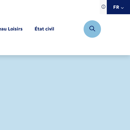
Traduction d
FR
site automat
FR
eau Loisirs
État civil
EN
DE
Mariage – PACS