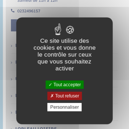
Samedi de 11h à 12h
État civil
0232496157
Cimetière communal
Contact Mairie
Ce site utilise des
La Mairie
cookies et vous donne
le contrôle sur ceux
que vous souhaitez
Etat-civil
activer
Urbanisme
Tout accepter
Location de salle
Tout refuser
Personnaliser
Déchets
LORLEAU LOISIRS