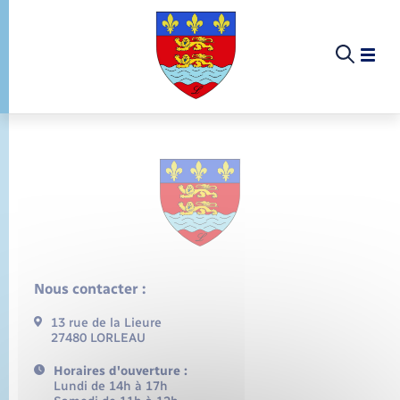
Panneau de gestion des cookies
Menu
Menu
Bienvenue à Lorleau !
Comptes rendus de conseils
Elections et citoyenneté
Contact Mairie
Nous contacter :
Parrainage civil
Conseil Municipal de Lorleau
13 rue de la Lieure
27480 LORLEAU
Mariage – PACS
Lorleau Loisirs
Horaires d'ouverture :
Lundi de 14h à 17h
Documents d’identité