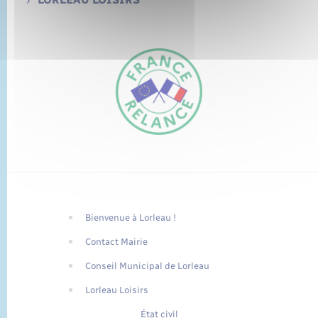
Bienvenue à Lorleau !
FR
Contact Mairie
EN
Conseil Municipal de Lorleau
Traduction du
DE
site automatisée
Lorleau Loisirs
État civil