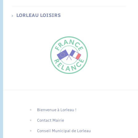
LORLEAU LOISIRS
Bienvenue à Lorleau !
FR
Contact Mairie
EN
Conseil Municipal de Lorleau
Traduction du
DE
site automatisée