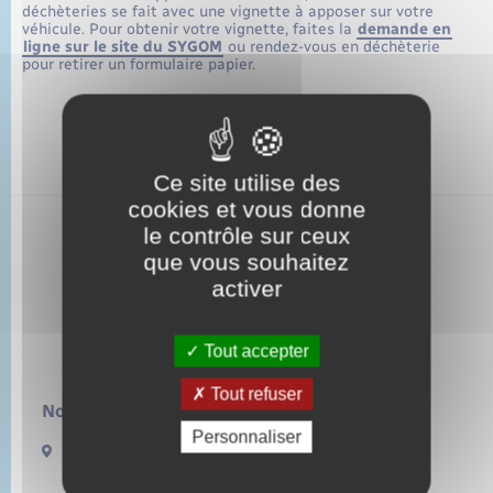
déchèteries se fait avec une vignette à apposer sur votre
véhicule. Pour obtenir votre vignette, faites la
demande en
ligne sur le site du SYGOM
ou rendez-vous en déchèterie
pour retirer un formulaire papier.
Ce site utilise des
cookies et vous donne
le contrôle sur ceux
que vous souhaitez
activer
Tout accepter
Tout refuser
Nous contacter :
Personnaliser
13 rue de la Lieure
27480 LORLEAU