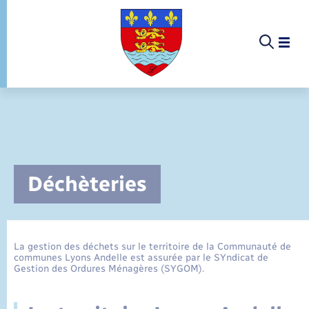
Panneau de gestion des cookies
13 rue Lavoisier - 27700 Les Andelys
02 32 54 47 64
Menu
Menu
Contacter par mail
Bienvenue à Lorleau !
Déchèteries
Comptes rendus de conseils
Elections et citoyenneté
Contact Mairie
Parrainage civil
Conseil Municipal de Lorleau
La gestion des déchets sur le territoire de la Communauté de
communes Lyons Andelle est assurée par le SYndicat de
Mariage – PACS
Gestion des Ordures Ménagères (SYGOM).
Lorleau Loisirs
Documents d’identité