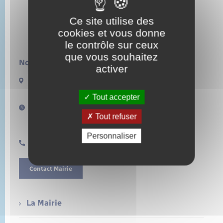
Ce site utilise des
cookies et vous donne
le contrôle sur ceux
que vous souhaitez
Nous contacter :
activer
13 rue de la Lieure
27480 LORLEAU
Tout accepter
Horaires d'ouverture :
Tout refuser
Lundi de 14h à 17h
Samedi de 11h à 12h
Personnaliser
0232496157
Contact Mairie
La Mairie