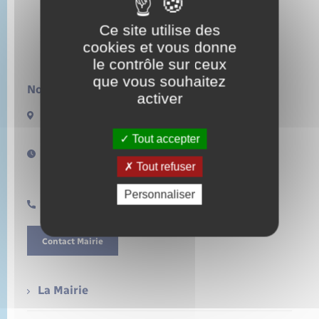
Ce site utilise des
cookies et vous donne
le contrôle sur ceux
que vous souhaitez
Nous contacter :
activer
13 rue de la Lieure
27480 LORLEAU
Tout accepter
Horaires d'ouverture :
Tout refuser
Lundi de 14h à 17h
Samedi de 11h à 12h
Personnaliser
0232496157
Contact Mairie
La Mairie