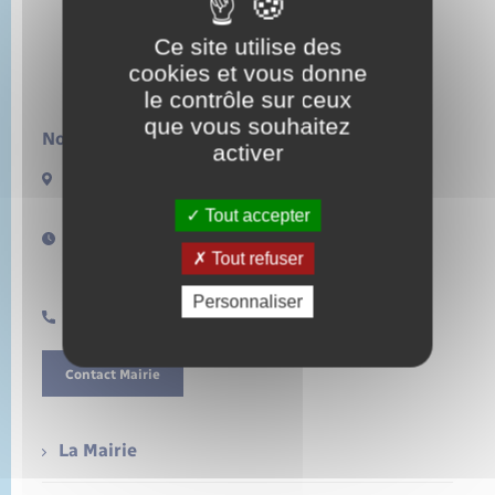
Ce site utilise des
cookies et vous donne
le contrôle sur ceux
que vous souhaitez
Nous contacter :
activer
13 rue de la Lieure
27480 LORLEAU
Tout accepter
Horaires d'ouverture :
Tout refuser
Lundi de 14h à 17h
Samedi de 11h à 12h
Personnaliser
0232496157
Contact Mairie
La Mairie