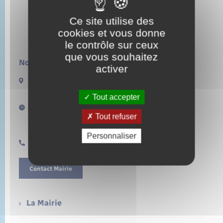
Ce site utilise des
cookies et vous donne
le contrôle sur ceux
que vous souhaitez
Nous contacter :
activer
13 rue de la Lieure
27480 LORLEAU
Tout accepter
Horaires d'ouverture :
Tout refuser
Lundi de 14h à 17h
Samedi de 11h à 12h
Personnaliser
0232496157
Contact Mairie
La Mairie