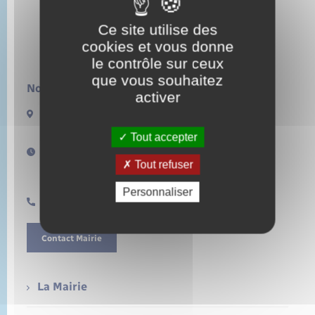
Ce site utilise des
cookies et vous donne
le contrôle sur ceux
que vous souhaitez
Nous contacter :
activer
13 rue de la Lieure
27480 LORLEAU
Tout accepter
Horaires d'ouverture :
Tout refuser
Lundi de 14h à 17h
Samedi de 11h à 12h
Personnaliser
0232496157
Contact Mairie
La Mairie