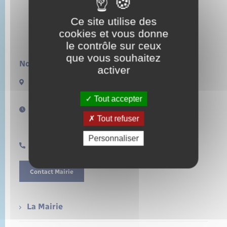
Ce site utilise des
cookies et vous donne
le contrôle sur ceux
que vous souhaitez
Nous contacter :
activer
13 rue de la Lieure
27480 LORLEAU
Tout accepter
Horaires d'ouverture :
Tout refuser
Lundi de 14h à 17h
Samedi de 11h à 12h
Personnaliser
0232496157
Contact Mairie
La Mairie