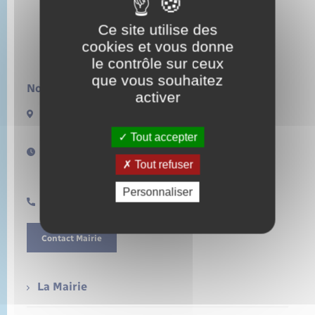
Ce site utilise des
cookies et vous donne
le contrôle sur ceux
que vous souhaitez
Nous contacter :
activer
13 rue de la Lieure
27480 LORLEAU
Tout accepter
Horaires d'ouverture :
Tout refuser
Lundi de 14h à 17h
Samedi de 11h à 12h
Personnaliser
0232496157
Contact Mairie
La Mairie