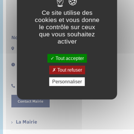
Ce site utilise des
cookies et vous donne
le contrôle sur ceux
que vous souhaitez
Nous contacter :
activer
13 rue de la Lieure
27480 LORLEAU
Tout accepter
Horaires d'ouverture :
Tout refuser
Lundi de 14h à 17h
Samedi de 11h à 12h
Personnaliser
0232496157
Contact Mairie
La Mairie