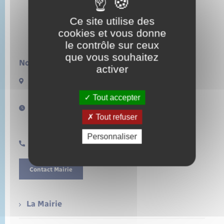
Ce site utilise des
cookies et vous donne
le contrôle sur ceux
que vous souhaitez
Nous contacter :
activer
13 rue de la Lieure
27480 LORLEAU
Tout accepter
Horaires d'ouverture :
Tout refuser
Lundi de 14h à 17h
Samedi de 11h à 12h
Personnaliser
0232496157
Contact Mairie
La Mairie