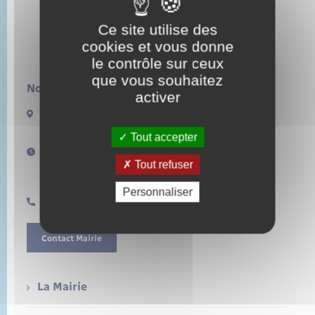
Ce site utilise des
cookies et vous donne
le contrôle sur ceux
que vous souhaitez
Nous contacter :
activer
13 rue de la Lieure
27480 LORLEAU
Tout accepter
Horaires d'ouverture :
Tout refuser
Lundi de 14h à 17h
Samedi de 11h à 12h
Personnaliser
0232496157
Contact Mairie
La Mairie