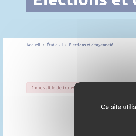
Documents d’identité
Accueil
État civil
Elections et citoyenneté
Impossible de trouver la fiche : R59824.xml
Ce site util