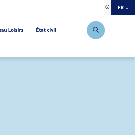
Traduction d
FR
site automat
FR
eau Loisirs
État civil
EN
DE
Mariage – PACS