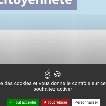
Cimetière communal
ise des cookies et vous donne le contrôle sur 
souhaitez activer
Tout accepter
Tout refuser
Personnaliser