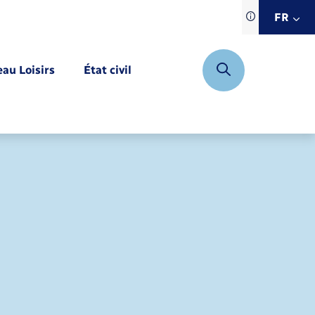
Traduction d
FR
site automat
FR
eau Loisirs
État civil
EN
DE
Mariage – PACS