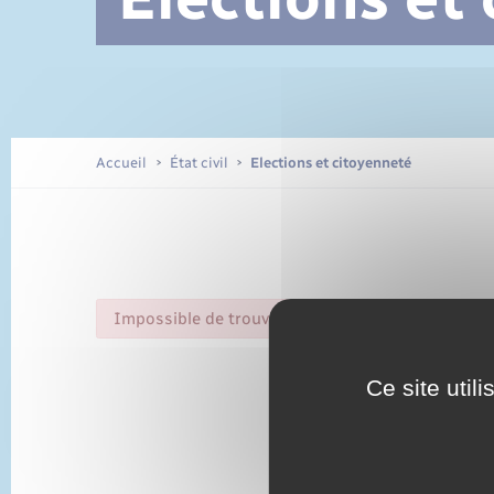
Documents d’identité
Accueil
État civil
Elections et citoyenneté
Impossible de trouver la fiche : R60364.xml
Ce site util