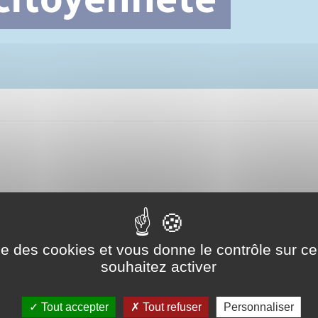
Cimetière communal
ise des cookies et vous donne le contrôle sur 
souhaitez activer
Tout accepter
Tout refuser
Personnaliser