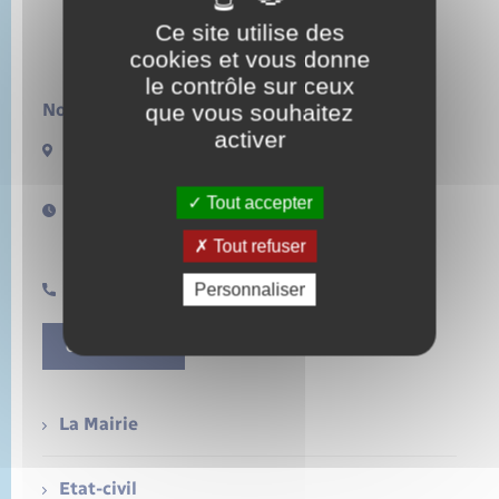
Ce site utilise des
cookies et vous donne
le contrôle sur ceux
que vous souhaitez
Nous contacter :
activer
13 rue de la Lieure
27480 LORLEAU
Tout accepter
Horaires d'ouverture :
Lundi de 14h à 17h
Tout refuser
Samedi de 11h à 12h
Personnaliser
0232496157
Contact Mairie
La Mairie
Etat-civil