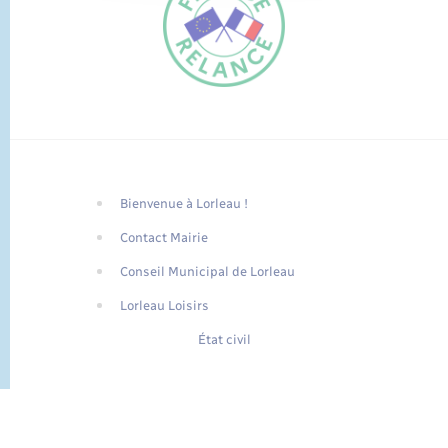
Bienvenue à Lorleau !
FR
Contact Mairie
EN
Conseil Municipal de Lorleau
Traduction du
DE
site automatisée
Lorleau Loisirs
État civil