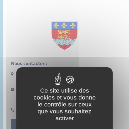
État civil
Cimetière communal
Nous contacter :
13 rue de la Lieure
27480 LORLEAU
Ce site utilise des
Horaires d'ouverture :
Lundi de 14h à 17h
cookies et vous donne
Samedi de 11h à 12h
le contrôle sur ceux
que vous souhaitez
0232496157
activer
Contact Mairie