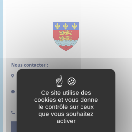
État civil
Cimetière communal
Nous contacter :
13 rue de la Lieure
27480 LORLEAU
Ce site utilise des
Horaires d'ouverture :
Lundi de 14h à 17h
cookies et vous donne
Samedi de 11h à 12h
le contrôle sur ceux
que vous souhaitez
0232496157
activer
Contact Mairie