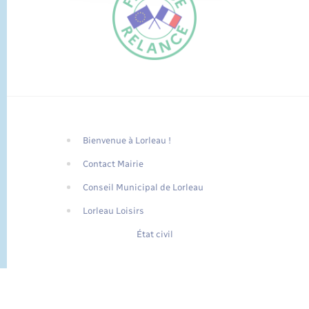
Bienvenue à Lorleau !
FR
Contact Mairie
EN
Conseil Municipal de Lorleau
Traduction du
DE
site automatisée
Lorleau Loisirs
État civil