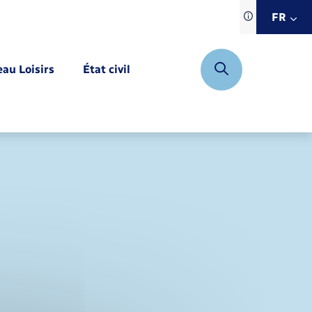
Traduction d
FR
site automat
FR
eau Loisirs
État civil
EN
DE
Mariage – PACS