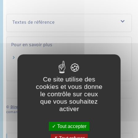
Textes de référence
Pour en savoir plus
Retraite additionnelle de la fonction publique
(RAFP)
Établissement de retraite additionnelle de la fonction
publique (ERAFP)
Ce site utilise des
cookies et vous donne
le contrôle sur ceux
que vous souhaitez
©
Direction de l’information légale et administrative
activer
comarquage developpé par
baseo.io
Tout accepter