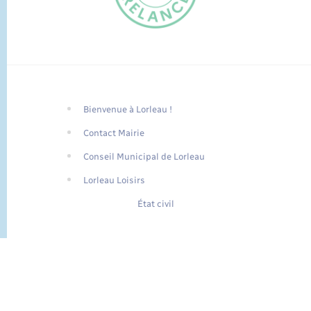
Bienvenue à Lorleau !
FR
Contact Mairie
EN
Conseil Municipal de Lorleau
Traduction du
DE
site automatisée
Lorleau Loisirs
État civil