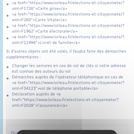
<a href="https://www.lorleau.fr/elections-et-citoyennete/?
xml=F1726">Carte grise</a>
<a href="https://www.lorleau.fr/elections-et-citoyennete/?
xml=F265">Carte Vitale</a>
<a href="https://www.lorleau.fr/elections-et-citoyennete/?
xml=F1962">Carte électorale</a>
<a href="https://www.lorleau.fr/elections-et-citoyennete/?
xml=F11994">Livret de famille</a>
Si d'autres objets ont été volés, il faudra faire des démarches
supplémentaires :
Changer les serrures en cas de vol de clés si votre adresse
est connue des auteurs du vol
Démarches auprès de l'opérateur téléphonique en cas de
<a href="https://www.lorleau.fr/elections-et-citoyennete/?
xml=F34123">vol de téléphone portable</a>
Déclaration auprès de <a
href="https://www.lorleau.fr/elections-et-citoyennete/?
xml=F2028">l'assurance</a>
Questions ? Réponses !