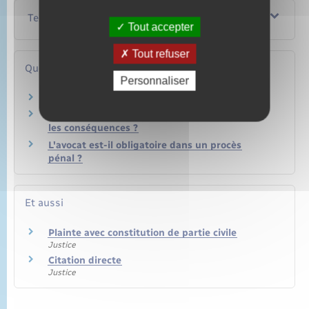
Textes de référence
Tout accepter
Tout refuser
Questions ? Réponses !
Personnaliser
Que se passe-t-il après un dépôt de plainte ?
Peut-on retirer une plainte et quelles en sont
les conséquences ?
L'avocat est-il obligatoire dans un procès
pénal ?
Et aussi
Plainte avec constitution de partie civile
Justice
Citation directe
Justice