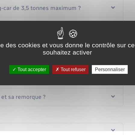
g-car de 3,5 tonnes maximum ?
car de plus de 3,5 tonnes ?
 de 7,5 t maximum ?
ise des cookies et vous donne le contrôle sur 
souhaitez activer
e plus de 7,5 t ?
Tout accepter
Tout refuser
Personnaliser
n bus ?
 et sa remorque ?