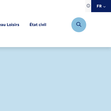
Traduction d
FR
site automat
FR
eau Loisirs
État civil
EN
DE
Mariage – PACS