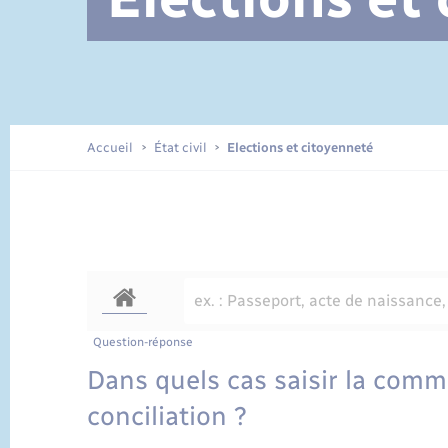
Documents d’identité
Accueil
État civil
Elections et citoyenneté
Question-réponse
Dans quels cas saisir la com
conciliation ?