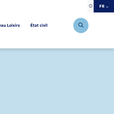
Traduction d
FR
site automat
FR
eau Loisirs
État civil
EN
DE
Mariage – PACS