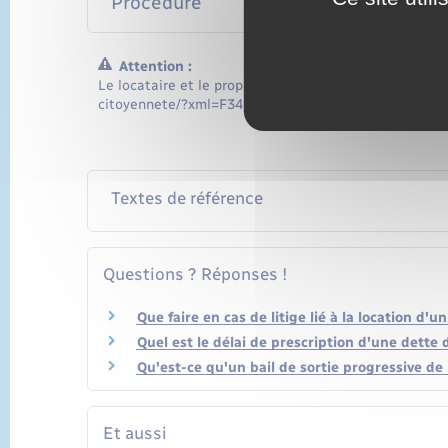
Procédure
Attention :
Le locataire et le propriétaire d'un logement loué ave
citoyennete/?xml=F34759">bail mobilité</a> n'ont pa
Textes de référence
Questions ? Réponses !
Que faire en cas de litige lié à la location d'
Quel est le délai de prescription d'une dette d
Qu'est-ce qu'un bail de sortie progressive de l
Et aussi