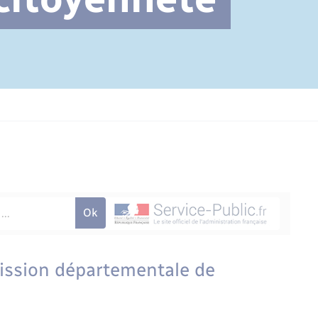
Cimetière communal
mission départementale de