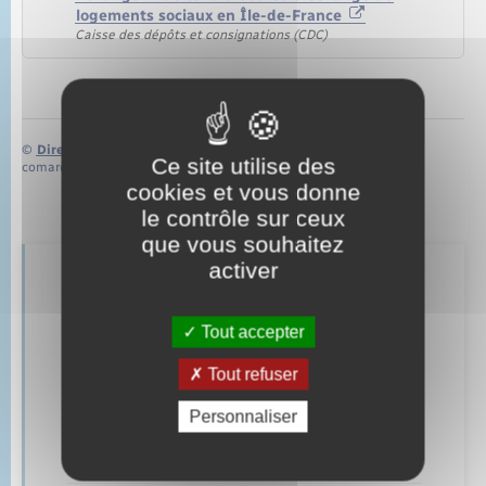
logements sociaux en Île-de-France
Caisse des dépôts et consignations (CDC)
©
Direction de l’information légale et administrative
Ce site utilise des
comarquage developpé par
baseo.io
cookies et vous donne
le contrôle sur ceux
que vous souhaitez
activer
Retrouvez aussi
Tout accepter
Parrainage civil
Tout refuser
Mariage – PACS
Personnaliser
Documents d’identité