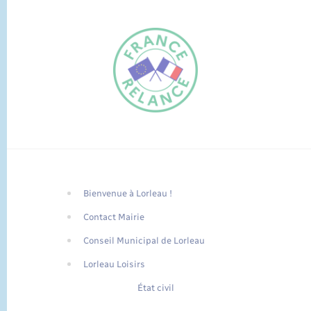
Bienvenue à Lorleau !
FR
Contact Mairie
EN
Conseil Municipal de Lorleau
Traduction du
DE
site automatisée
Lorleau Loisirs
État civil