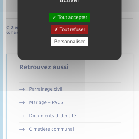
Tout accepter
©
Direction de l’information légale et administrative
Tout refuser
comarquage developpé par
baseo.io
Personnaliser
Retrouvez aussi
Parrainage civil
Mariage – PACS
Documents d’identité
Cimetière communal