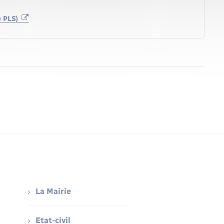
e PLS)
La Mairie
Etat-civil