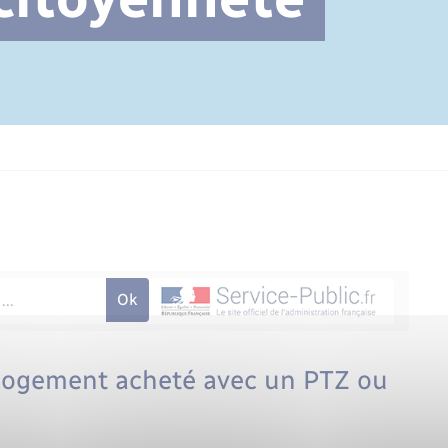
Cimetière communal
 logement acheté avec un PTZ ou