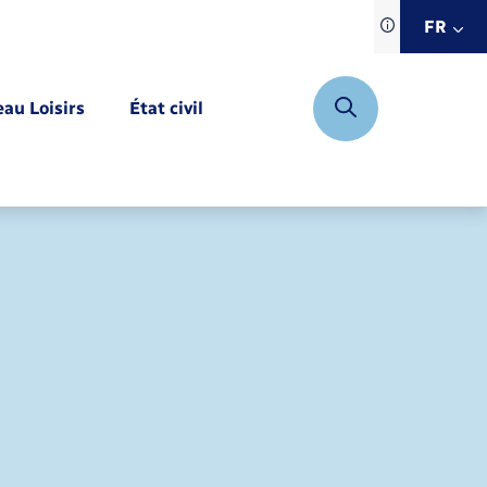
Traduction d
FR
site automat
FR
eau Loisirs
État civil
EN
DE
Mariage – PACS