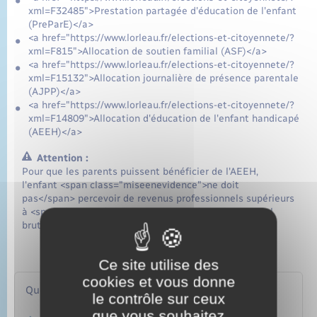
xml=F32485">Prestation partagée d'éducation de l'enfant
(PreParE)</a>
<a href="https://www.lorleau.fr/elections-et-citoyennete/?
xml=F815">Allocation de soutien familial (ASF)</a>
<a href="https://www.lorleau.fr/elections-et-citoyennete/?
xml=F15132">Allocation journalière de présence parentale
(AJPP)</a>
<a href="https://www.lorleau.fr/elections-et-citoyennete/?
xml=F14809">Allocation d'éducation de l'enfant handicapé
(AEEH)</a>
Attention :
Pour que les parents puissent bénéficier de l'AEEH,
l'enfant <span class="miseenevidence">ne doit
pas</span> percevoir de revenus professionnels supérieurs
à <span class="valeur">55 %</span> du Smic mensuel
brut, soit <span class="valeur">960,96 €</span>.
Ce site utilise des
cookies et vous donne
Questions ? Réponses !
le contrôle sur ceux
que vous souhaitez