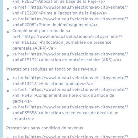
xml=F2552">Allocation de base de la Paje</a>
<a href="https://www.lorleau.fr/elections-et-citoyennete/?
xml=F13220">Prime à l'adoption de la Paje</a>
<a href="https://www.lorleau.fr/elections-et-citoyennete/?
xml=F2008">Prime de déménagement</a>
Complément pour frais de <a
href="https://www.lorleau.fr/elections-et-citoyennete/?
xml=F15132">l'allocation journalière de présence
parentale (AJPP)</a>
<a href="https://www.lorleau.fr/elections-et-citoyennete/?
xml=F15132">Allocation de rentrée scolaire (ARS)</a>
Prestations réduites en fonction des revenus
<a href="https://www.lorleau.fr/elections-et-citoyennete/?
xml=F13213">Allocations familiales</a>
<a href="https://www.lorleau.fr/elections-et-citoyennete/?
xml=F345">Complément de libre choix du mode de
garde</a>
<a href="https://www.lorleau.fr/elections-et-citoyennete/?
xml=F35558">Allocation versée en cas de décès d'un
enfant</a>
Prestations sans condition de revenus
<a href="https://www.lorleau.fr/elections-et-citoyennete/?