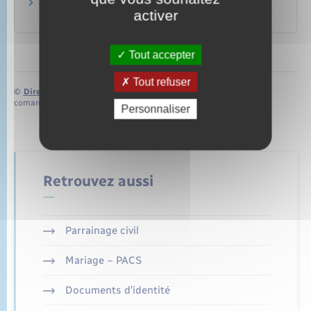
Dans quels cas doit-on déclarer ses ressources
activer
à la Caf ?
Tout accepter
Tout refuser
©
Direction de l’information légale et administrative
comarquage developpé par
baseo.io
Personnaliser
Retrouvez aussi
Parrainage civil
Mariage – PACS
Documents d’identité