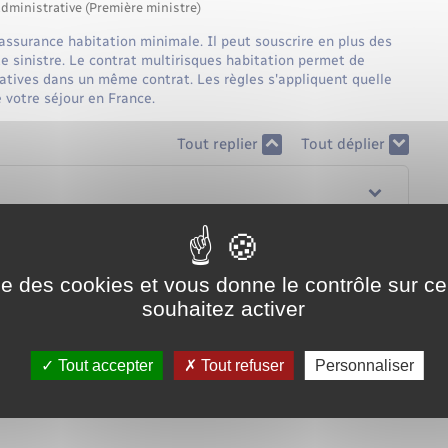
administrative (Première ministre)
assurance habitation minimale. Il peut souscrire en plus des
e sinistre. Le contrat multirisques habitation permet de
ltatives dans un même contrat. Les règles s'appliquent quelle
e votre séjour en France.
Tout replier
Tout déplier
ise des cookies et vous donne le contrôle sur 
souhaitez activer
Tout accepter
Tout refuser
Personnaliser
tiers"