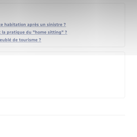
ce habitation après un sinistre ?
la pratique du "home sitting" ?
eublé de tourisme ?