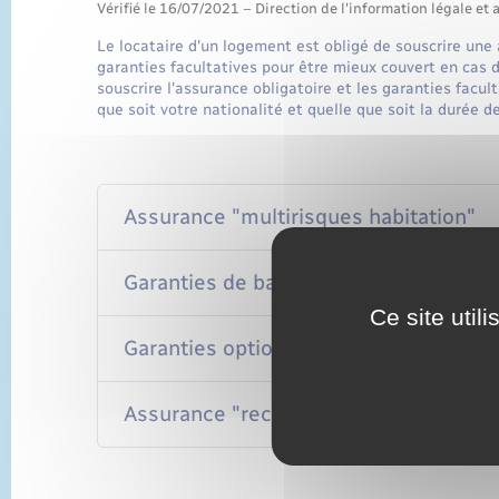
Vérifié le 16/07/2021 – Direction de l'information légale et 
Le locataire d'un logement est obligé de souscrire une 
garanties facultatives pour être mieux couvert en cas d
souscrire l'assurance obligatoire et les garanties facu
que soit votre nationalité et quelle que soit la durée d
Assurance "multirisques habitation"
Garanties de base
Ce site util
Garanties optionnelles
Assurance "recours des voisins et des 