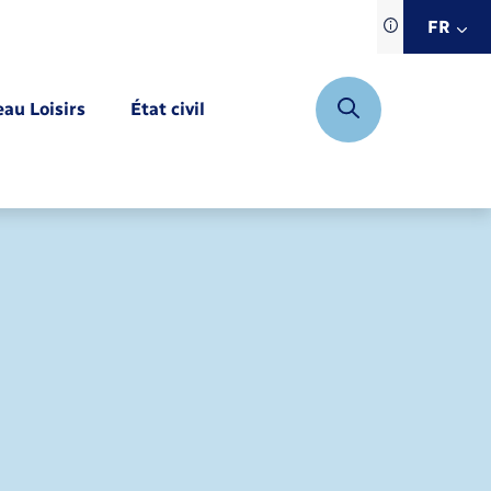
Traduction d
FR
site automat
FR
eau Loisirs
État civil
EN
DE
Mariage – PACS