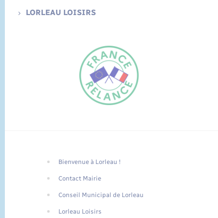
LORLEAU LOISIRS
Bienvenue à Lorleau !
FR
Contact Mairie
EN
Conseil Municipal de Lorleau
Traduction du
DE
site automatisée
Lorleau Loisirs