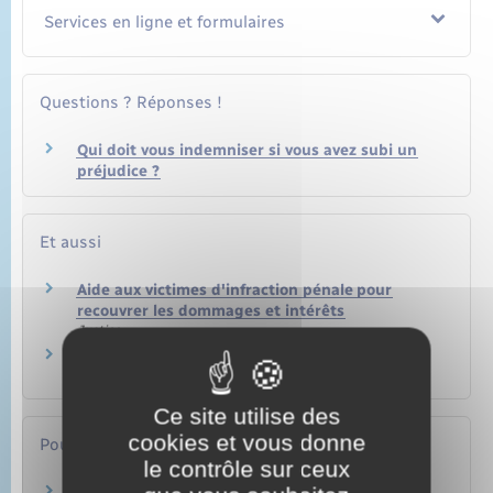
Services en ligne et formulaires
Questions ? Réponses !
Qui doit vous indemniser si vous avez subi un
préjudice ?
Et aussi
Aide aux victimes d'infraction pénale pour
recouvrer les dommages et intérêts
Justice
Exécution d'une décision du juge civil
Justice
Ce site utilise des
cookies et vous donne
Pour en savoir plus
le contrôle sur ceux
Parcours victimes (violences physiques,