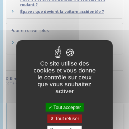
roulant ?
Épave : que devient la voiture accidentée ?
Pour en savoir plus
Points numériques
Ministère chargé de l'intérieur
Ce site utilise des
cookies et vous donne
le contrôle sur ceux
©
Direction de l’information légale et administrative
que vous souhaitez
comarquage developpé par
baseo.io
activer
Tout accepter
Retrouvez aussi
Tout refuser