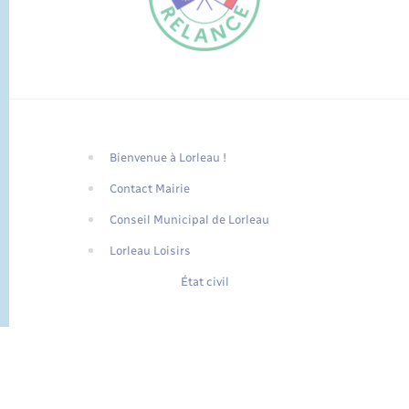
Bienvenue à Lorleau !
FR
Contact Mairie
EN
Conseil Municipal de Lorleau
Traduction du
DE
site automatisée
Lorleau Loisirs
État civil