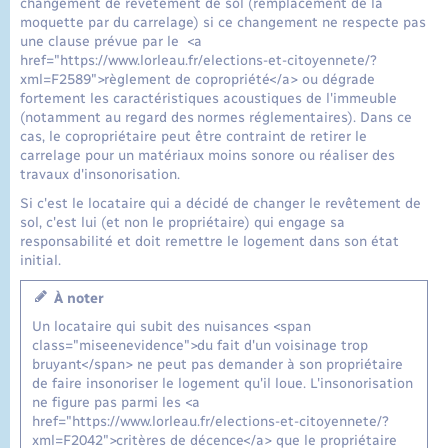
changement de revêtement de sol (remplacement de la
moquette par du carrelage) si ce changement ne respecte pas
une clause prévue par le <a
href="https://www.lorleau.fr/elections-et-citoyennete/?
xml=F2589">règlement de copropriété</a> ou dégrade
fortement les caractéristiques acoustiques de l'immeuble
(notamment au regard des normes réglementaires). Dans ce
cas, le copropriétaire peut être contraint de retirer le
carrelage pour un matériaux moins sonore ou réaliser des
travaux d'insonorisation.
Si c'est le locataire qui a décidé de changer le revêtement de
sol, c'est lui (et non le propriétaire) qui engage sa
responsabilité et doit remettre le logement dans son état
initial.
À noter
Un locataire qui subit des nuisances <span
class="miseenevidence">du fait d'un voisinage trop
bruyant</span> ne peut pas demander à son propriétaire
de faire insonoriser le logement qu'il loue. L'insonorisation
ne figure pas parmi les <a
href="https://www.lorleau.fr/elections-et-citoyennete/?
xml=F2042">critères de décence</a> que le propriétaire