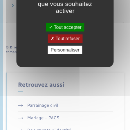
que vous souhaitez
Confort et qualité d'usage dans les bâtiments
activer
Ministère chargé de l'environnement
Tout accepter
Tout refuser
©
Direction de l’information légale et administrative
Personnaliser
comarquage developpé par
baseo.io
Retrouvez aussi
Parrainage civil
Mariage – PACS