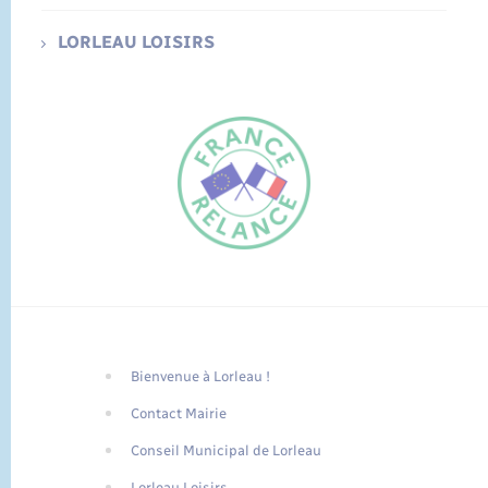
LORLEAU LOISIRS
Bienvenue à Lorleau !
FR
Contact Mairie
EN
Conseil Municipal de Lorleau
Traduction du
DE
site automatisée
Lorleau Loisirs