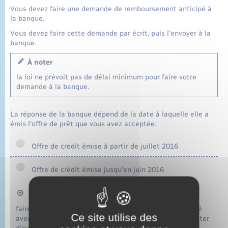
Vous devez faire une demande de remboursement anticipé à
la banque.
Vous devez faire cette demande par écrit, puis l'envoyer à la
banque.
À noter
la loi ne prévoit pas de délai minimum pour faire votre
demande à la banque.
La réponse de la banque dépend de la date à laquelle elle a
émis l'offre de prêt que vous avez acceptée.
Offre de crédit émise à partir de juillet 2016
Offre de crédit émise jusqu'en juin 2016
À savoir
faire coïncider le versement du remboursement anticipé
Ce site utilise des
avec le paiement de l'échéance mensuelle permet d'éviter