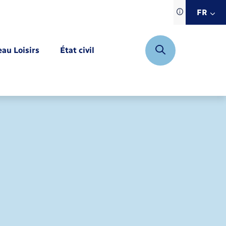
Traduction d
FR
site automat
FR
eau Loisirs
État civil
EN
DE
Mariage – PACS