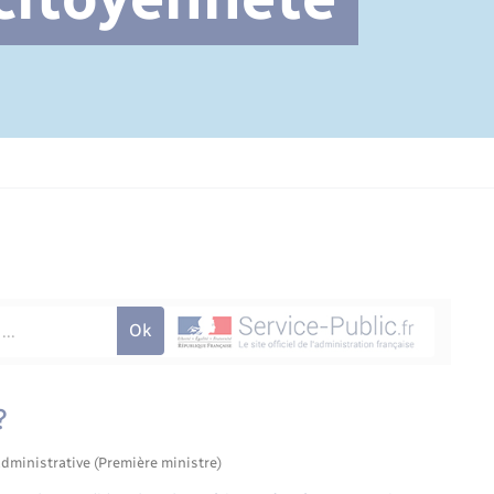
Cimetière communal
?
administrative (Première ministre)