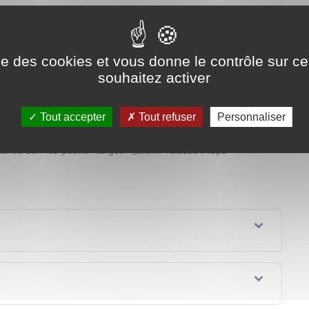
ent de la bourse Talents ?
c la bourse Talents ?
ise des cookies et vous donne le contrôle sur 
souhaitez activer
sonne qui bénéficie de la bourse Talents ?
Tout accepter
Tout refuser
Personnaliser
ses varient si vous préparez ou non votre concours dans une <a
nts-du-service-public" target="_blank">classe Prépa