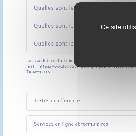
Quelles sont les conditions de versem
Quelles sont les aides cumulables ave
Ce site util
Quelles sont les obligations de la per
Les conditions d'attribution et le montant de ces bour
href="https://www.fonction-publique.gouv.fr/score/tale
Talents</a>.
Textes de référence
Services en ligne et formulaires