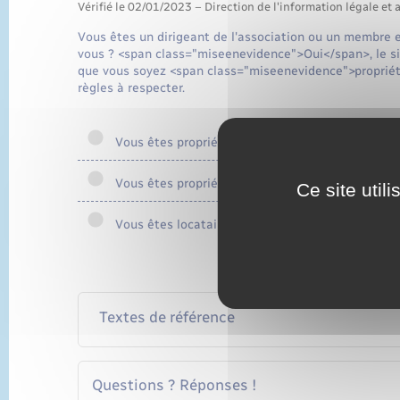
Vérifié le 02/01/2023 – Direction de l'information légale et 
Vous êtes un dirigeant de l'association ou un membre e
vous ? <span class="miseenevidence">Oui</span>, le siè
que vous soyez <span class="miseenevidence">propriéta
règles à respecter.
Vous êtes propriétaire de votre logement et celu
Vous êtes propriétaire de votre logement et celu
Ce site util
Vous êtes locataire
Textes de référence
Questions ? Réponses !