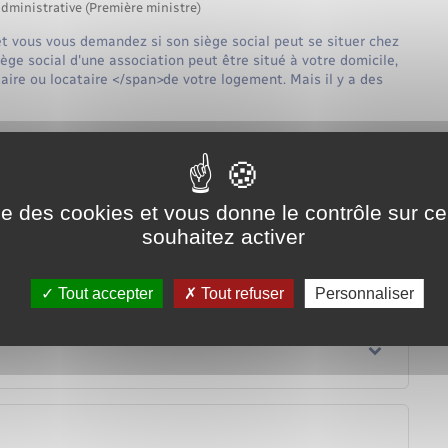
administrative (Première ministre)
t vous vous demandez si son siège social peut se situer chez
ge social d'une association peut être situé à votre domicile,
ire ou locataire </span>de votre logement. Mais il y a des
i-ci se trouve dans une copropriété
i-ci ne se trouve pas dans une copropriété
ise des cookies et vous donne le contrôle sur 
souhaitez activer
Tout accepter
Tout refuser
Personnaliser