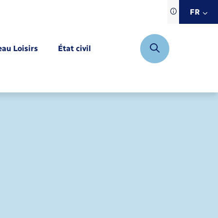
Traduction d
FR
site automat
FR
eau Loisirs
État civil
EN
DE
Mariage – PACS