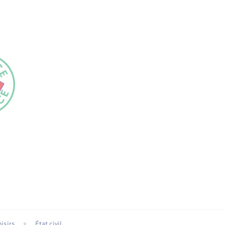
isirs
État civil