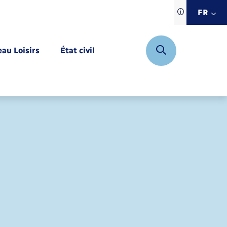
Traduction d
FR
site automat
FR
eau Loisirs
État civil
EN
DE
Mariage – PACS