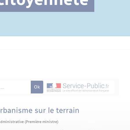
Cimetière communal
urbanisme sur le terrain
administrative (Première ministre)