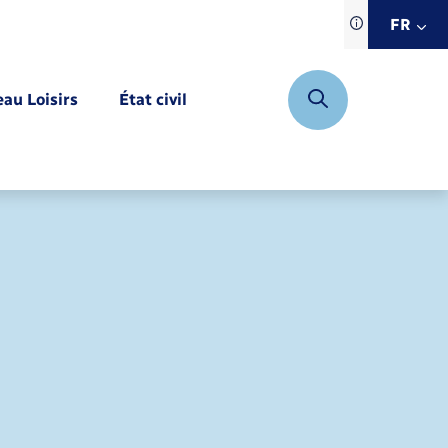
Traduction d
FR
site automat
FR
eau Loisirs
État civil
EN
DE
Mariage – PACS