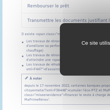
Rembourser le prêt
Transmettre les documents justifiant l
Il existe <span class="miseenevidence">3 grandes caté
Les travaux de rénovation <span class="miseenevi
Ce site util
d'améliorer sa performance énergétique (par exemple
chauffage)
Les travaux de rénovation <span class="miseenevid
d'atteindre une <span class="miseenevidence">per
Les travaux de réhabilitation de votre installation <
xml=F447">d'assainissement non collectif</a> par u
À noter
depuis le 17 novembre 2022, certaines banques propos
citoyennete/?xml=F36448">cumuler l'éco-PTZ et MaP
class="miseenevidence">financer le reste à charge d
MaPrimeRénov'.