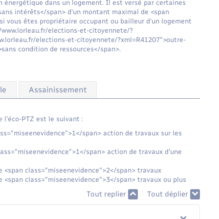
 énergétique dans un logement. Il est versé par certaines
sans intérêts</span> d'un montant maximal de <span
si vous êtes propriétaire occupant ou bailleur d'un logement
//www.lorleau.fr/elections-et-citoyennete/?
.lorleau.fr/elections-et-citoyennete/?xml=R41207">outre-
>sans condition de ressources</span>.
le
Assainissement
l'éco-PTZ est le suivant :
ass="miseenevidence">1</span> action de travaux sur les
lass="miseenevidence">1</span> action de travaux d'une
de <span class="miseenevidence">2</span> travaux
de <span class="miseenevidence">3</span> travaux ou plus
Tout replier
Tout déplier