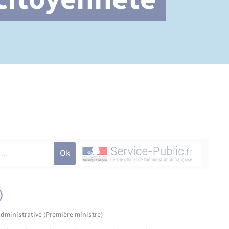
Cimetière communal
)
administrative (Première ministre)