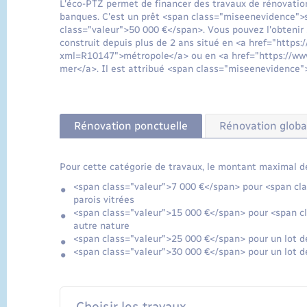
L'éco-PTZ permet de financer des travaux de rénovation
banques. C'est un prêt <span class="miseenevidence">
class="valeur">50 000 €</span>. Vous pouvez l'obtenir 
construit depuis plus de 2 ans situé en <a href="https:
xml=R10147">métropole</a> ou en <a href="https://www
mer</a>. Il est attribué <span class="miseenevidence"
Rénovation ponctuelle
Rénovation globa
Pour cette catégorie de travaux, le montant maximal de 
<span class="valeur">7 000 €</span> pour <span cl
parois vitrées
<span class="valeur">15 000 €</span> pour <span c
autre nature
<span class="valeur">25 000 €</span> pour un lot 
<span class="valeur">30 000 €</span> pour un lot 
Choisir les travaux