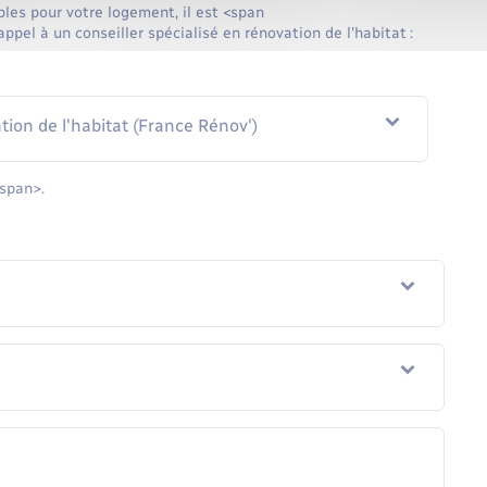
ables pour votre logement, il est <span
l à un conseiller spécialisé en rénovation de l'habitat :
tion de l'habitat (France Rénov')
/span>.