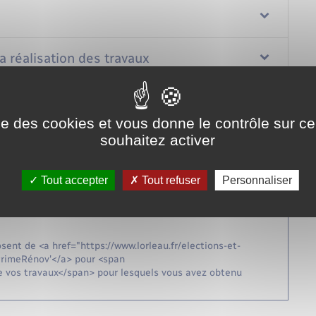
a réalisation des travaux
gories</span> de travaux concernées par l'éco-PTZ :
dence">ponctuelle</span> permettant à votre logement
ise des cookies et vous donne le contrôle sur 
, isolation de votre toiture, changement de fenêtres et/ou de
souhaitez activer
ence">globale</span> permettant à votre logement
formance énergétique minimale</span>
Tout accepter
Tout refuser
Personnaliser
a href="https://www.lorleau.fr/elections-et-citoyennete/?
n dispositif ne consommant pas d'énergie
ent de <a href="https://www.lorleau.fr/elections-et-
rimeRénov'</a> pour <span
e vos travaux</span> pour lesquels vous avez obtenu