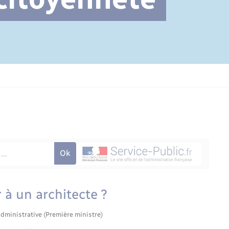
Cimetière communal
 à un architecte ?
administrative (Première ministre)