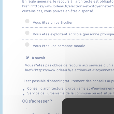
En règle générale, le recours à l'architecte est obligato
href="https://www.lorleau.fr/elections-et-citoyennete
certains cas, vous pouvez en être dispensé.
Vous êtes un particulier
Vous êtes exploitant agricole (personne physiqu
Vous êtes une personne morale
À savoir
Vous n'êtes pas obligé de recourir aux services d'un a
href="https://www.lorleau.fr/elections-et-citoyennet
Il est possible d'obtenir gratuitement des conseils aupr
Conseil d'architecture, d'urbanisme et d'environne
Service de l'urbanisme de la commune où est situé le
Où s’adresser ?