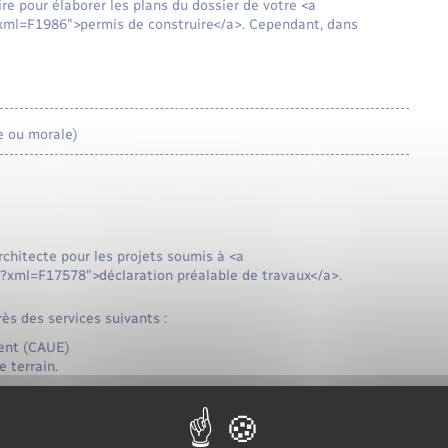
ire pour élaborer les plans du dossier de votre <a
/?xml=F1986">permis de construire</a>. Cependant, dans
e ou morale)
rchitecte pour les projets soumis à <a
e/?xml=F17578">déclaration préalable de travaux</a>.
ès des services suivants :
ment (CAUE)
 terrain.