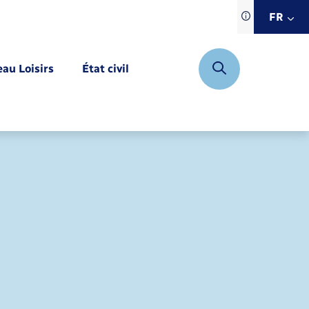
Traduction d
FR
site automat
FR
eau Loisirs
État civil
EN
DE
Mariage – PACS