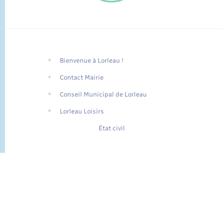
Bienvenue à Lorleau !
FR
Contact Mairie
EN
Conseil Municipal de Lorleau
Traduction du
DE
site automatisée
Lorleau Loisirs
État civil