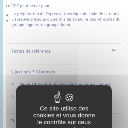
Le CPF peut servir pour :
La préparation de l'épreuve théorique du code de la route
L'épreuve pratique du permis de conduire des véhicules du
groupe léger et du groupe lourd.
Textes de référence
Questions ? Réponses !
Quels titres et diplômes sont reconnus comme
étant à finalité professionnelle ?
Un salarié en formation garde-t-il ses droits à
congés payés et à l'ancienneté ?
Ce site utilise des
cookies et vous donne
Et aussi
le contrôle sur ceux