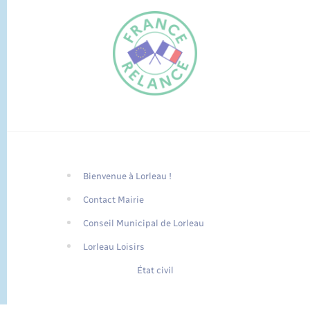
Bienvenue à Lorleau !
FR
Contact Mairie
EN
Conseil Municipal de Lorleau
Traduction du
DE
site automatisée
Lorleau Loisirs
État civil