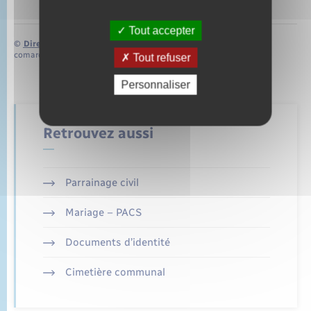
Tout accepter
©
Direction de l’information légale et administrative
comarquage developpé par
baseo.io
Tout refuser
Personnaliser
Retrouvez aussi
Parrainage civil
Mariage – PACS
Documents d’identité
Cimetière communal