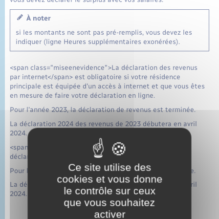
À noter
si les montants ne sont pas pré-remplis, vous devez les
indiquer (ligne Heures supplémentaires exonérées).
<span class="miseenevidence">La déclaration des revenus
par internet</span> est obligatoire si votre résidence
principale est équipée d'un accès à internet et que vous êtes
en mesure de faire votre déclaration en ligne.
Pour l'année 2023, la déclaration de revenus est terminée.
La déclaration 2024 des revenus de 2023 débutera en avril
2024.
<span class="miseenevidence">Si vous devez faire une
déclaration papier</span>
Ce site utilise des
Pour l'année 2023, la déclaration de revenus est terminée.
cookies et vous donne
La déclaration 2024 des revenus de 2023 débutera en avril
le contrôle sur ceux
2024.
que vous souhaitez
activer