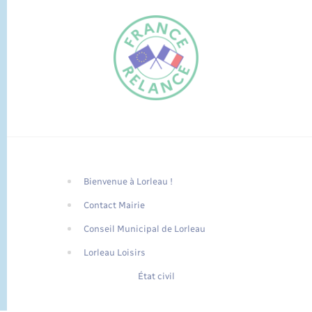
Bienvenue à Lorleau !
FR
Contact Mairie
EN
Conseil Municipal de Lorleau
Traduction du
DE
site automatisée
Lorleau Loisirs
État civil