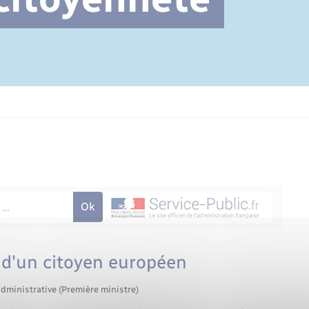
Cimetière communal
e d'un citoyen européen
administrative (Première ministre)