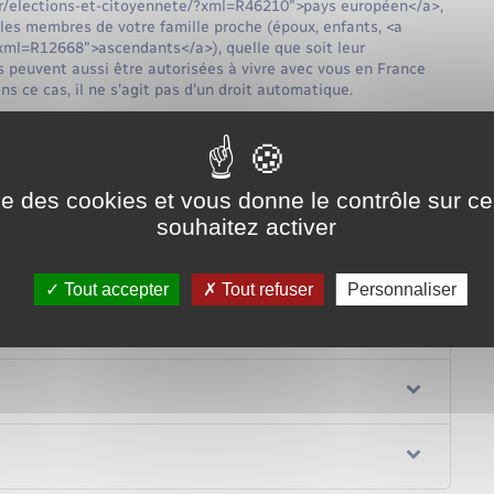
u.fr/elections-et-citoyennete/?xml=R46210">pays européen</a>,
les membres de votre famille proche (époux, enfants, <a
?xml=R12668">ascendants</a>), quelle que soit leur
s peuvent aussi être autorisées à vivre avec vous en France
ns ce cas, il ne s'agit pas d'un droit automatique.
Tout replier
Tout déplier
ise des cookies et vous donne le contrôle sur 
souhaitez activer
Tout accepter
Tout refuser
Personnaliser