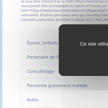
Si vous êtes citoyen d'un <a href="https://www.lorlea
vous pouvez être accompagné ou rejoint en France par 
href="https://www.lorleau.fr/elections-et-citoyennete/
nationalité. D'autres personnes avec qui vous êtes liée
(concubin, partenaire, personne à charge, etc.). Mais, da
Époux, enfants et ascendants
Ce site util
Partenaire de Pacs
Concubinage
Personne gravement malade
Autre