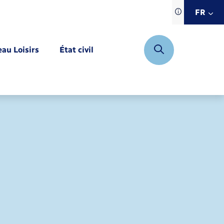
Traduction d
FR
site automat
FR
eau Loisirs
État civil
EN
DE
Mariage – PACS