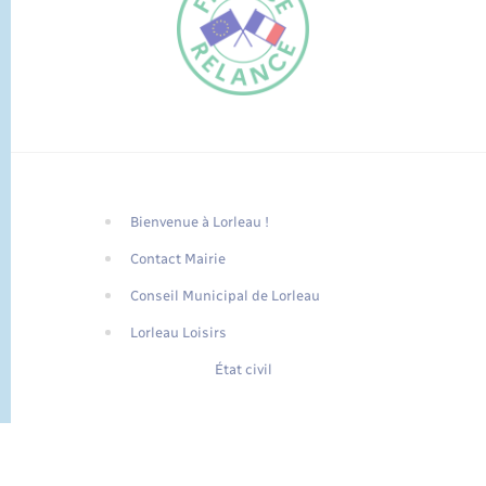
Bienvenue à Lorleau !
FR
Contact Mairie
EN
Conseil Municipal de Lorleau
Traduction du
DE
site automatisée
Lorleau Loisirs
État civil